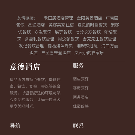
友情链接：
禾田居酒店管理
金阳美景酒店
广吉园
餐饮
星逸酒店
美客美家住宿
遇见的时刻餐饮
聚客
优餐饮
众发餐饮
展宁餐饮
七分永方餐饮
颂瑁餐
饮
食赢利餐饮管理
阿汝额餐饮
雪克先生餐饮管理
发记餐饮管理
诸葛烤鱼外卖
湘聚辣过瘾
海口万丽
酒店
三至喜来登酒店
义云小酌农家乐
服务
意德酒店
酒店预订
精品酒店与特色餐饮，提供住
宿、餐饮、宴会、会议等综合
客房预订
服务。以温馨舒适的环境与贴
商务酒店
心周到的服务，让每一位宾客
尽享美好时光。
住宿价格
导航
联系